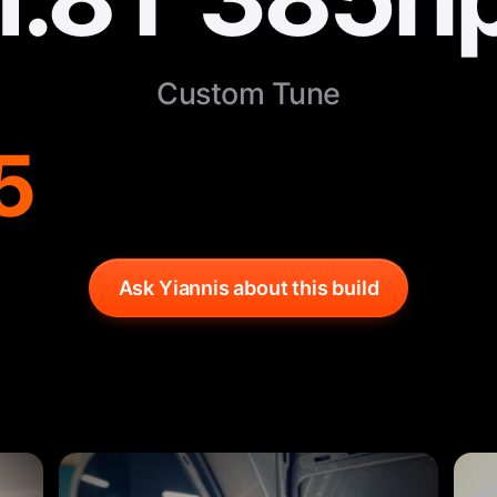
Custom Tune
5
Ask Yiannis about this build