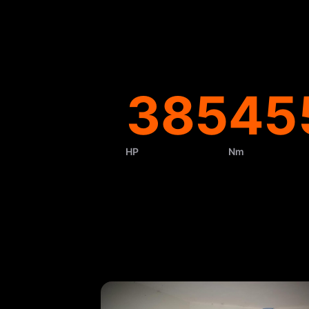
385
45
HP
Nm