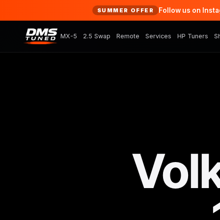
Follow us on Inst
SUMMER OFFER
MX-5
2.5 Swap
Remote
Services
HP Tuners
S
Vol