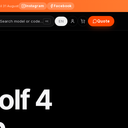
Instagram
Facebook
til 31 August
Quote
Search model or code…
EN
⌘K
lf 4
p