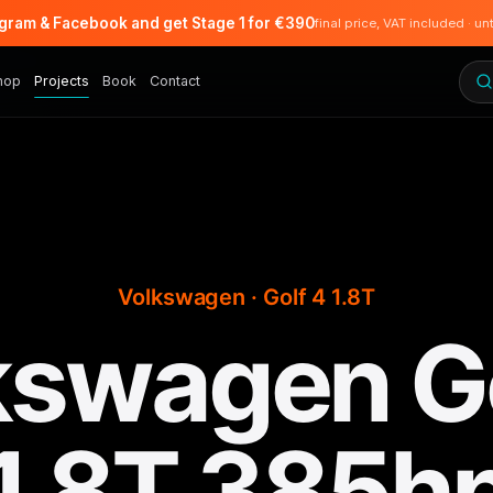
agram & Facebook and get Stage 1 for €390
final price, VAT included · un
hop
Projects
Book
Contact
Volkswagen · Golf 4 1.8T
kswagen Go
1.8T 385h