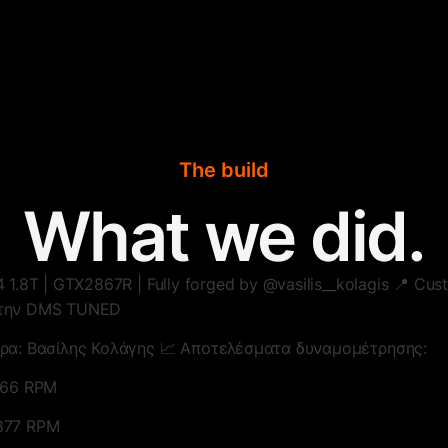
The build
What we did.
4 1.8T | GTX2867R | Fully forged by @vasilis__kolagis 📍 C
 την DMS TUNED
ήρα: Βασίλης Κολάγης 📈 Αποτελέσματα δυναμομέτρησης:
166 RPM
877 RPM