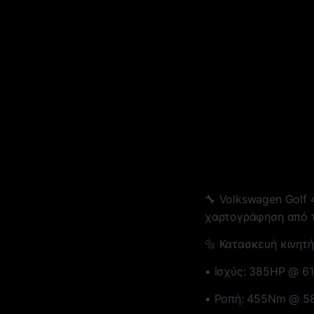
🔧 Volkswagen Golf 
χαρτογράφηση από
🔩 Κατασκευή κινητ
• Ισχύς: 385HP @ 6
• Ροπή: 455Nm @ 5