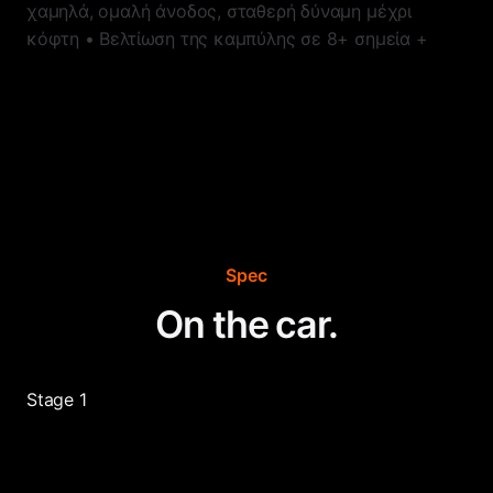
χαμηλά, ομαλή άνοδος, σταθερή δύναμη μέχρι
κόφτη • Βελτίωση της καμπύλης σε 8+ σημεία +
Spec
On the car.
Stage 1