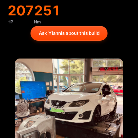
207
251
HP
Nm
Ask Yiannis about this build