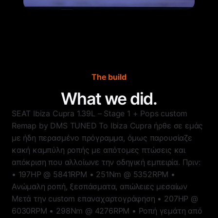
The build
What we did.
SEAT Ibiza Cupra 1.39L – Stage 1 + Pops custom
Remap by DMS TUNED Το Ibiza Cupra ήρθε σε εμάς
με ήδη περασμένο πρόγραμμα, όμως παρουσίαζε
κακή καμπύλη ροπής με απότομες πτώσεις και
απόκριση που αλλοίωνε την οδηγική εμπειρία. Πριν:
• 197HP @ 5841RPM • 251Nm @ 5352RPM •
Ανώμαλη ροπή, ξεσπάσματα, απώλειες μεσαίων
Μετά την custom επαναχαρτογράφηση • 207HP @
6030RPM • 298Nm @ 4276RPM • Ροπή γεμάτη από