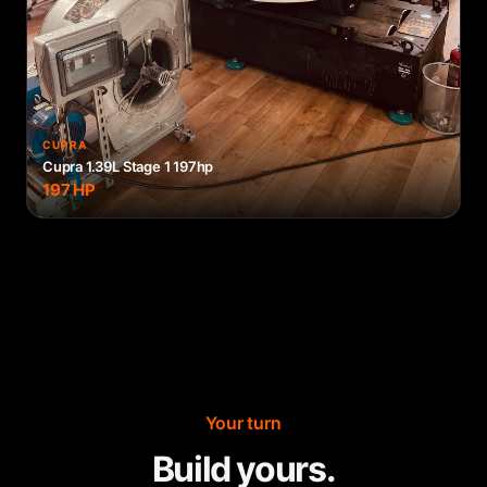
CUPRA
Cupra 1.39L Stage 1 197hp
197
HP
Your turn
Build yours.