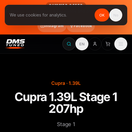
SUMMER OFFER
Follow us on Instagram & Facebook and get Stage 1 for €390
We use cookies for analytics.
OK
No
final price, VAT included · until 31 August
Instagram
Facebook
EN
Cupra · 1.39L
Cupra 1.39L Stage 1
207hp
Stage 1