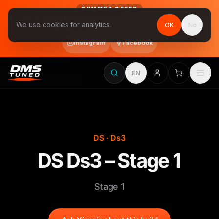
SUMMER OFFER
Follow us on Instagram & Facebook and get Stage 1 for €390
We use cookies for analytics.
OK
No
final price, VAT included · until 31 August
Instagram
Facebook
EN
DS · Ds3
DS Ds3 – Stage 1
Stage 1