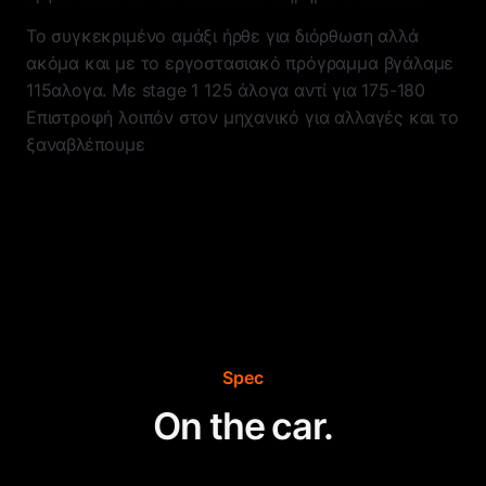
Το συγκεκριμένο αμάξι ήρθε για διόρθωση αλλά
ακόμα και με το εργοστασιακό πρόγραμμα βγάλαμε
115αλογα. Με stage 1 125 άλογα αντί για 175-180
Επιστροφή λοιπόν στον μηχανικό για αλλαγές και το
ξαναβλέπουμε
Spec
On the car.