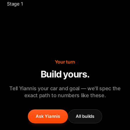
Stage 1
Your turn
Build yours.
Tell Yiannis your car and goal — we'll spec the
exact path to numbers like these.
Ask Yiannis
All builds