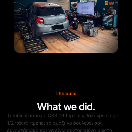
The build
What we did.
Troubleshooting a DS3 1.6 thp Πριν βάλουμε stage
1/2 πάντα πρέπει το αμάξι να δουλεύει σαν
εργοστάσιακο και να είναι συντηρημένο σωστά.