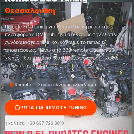
Θεσσαλονίκη
Remote ECU tuning για Θεσσαλονίκη μέσω της
πλατφόρμας DMShub. Σου στέλνουμε τον εξοπλισμό,
συνδεόμαστε online, και κάνουμε το remap εξ
αποστάσεως. Πάνω από 380 remote tunes σε 20+
χώρες. Ίδια ακρίβεια, ίδια αποτελέσματα — χωρίς
ταξίδι στην Αθήνα.
Remote — Σου στέλνουμε εξοπλισμό
ΡΏΤΑ ΓΙΑ REMOTE TUNING
ή κάλεσε: +30 697 728 8810