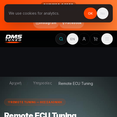
SUMMER OFFER
Follow us on Instagram & Facebook and get Stage 1 for €390
We use cookies for analytics.
OK
No
final price, VAT included · until 31 August
Instagram
Facebook
EN
Αρχική
Υπηρεσίες
/
/
Remote ECU Tuning
REMOTE TUNING — ΘΕΣΣΑΛΟΝΙΚΗ
Remote ECU Tuning