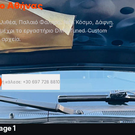
ο Αθήνας
αλλιθέα, Παλαιό Φάληρο, Νέο Κόσμο, Δάφνη.
 μέχρι το εργαστήριο DMS Tuned. Custom
 αρχεία.
ή κάλεσε: +30 697 728 8810
age 1