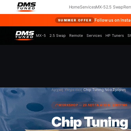
Home
Services
MX-5
2.5 Swap
Rem
Follow us on Inst
SUMMER OFFER
MX-5
2.5 Swap
Remote
Services
HP Tuners
S
Αρχική
/
Υπηρεσίες
/
Chip Tuning Νέα Σμύρνη
WORKSHOP — 20 ΛΕΠΤΑ ΑΠΟ Ν. ΣΜΥΡΝΗ
Chip Tuning