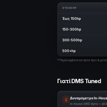
STOCK HP
Έως 150hp
150-300hp
300-500hp
500+hp
* Περιλαμβάνεται dyno πριν & μετά
Γιατί DMS Tuned
Δυναμόμετρο In-Hou
in-house 2WD dyno — βλέπ