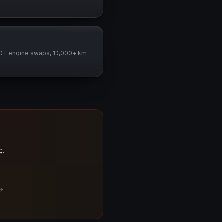
00+ engine swaps, 10,000+ km
ς.