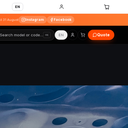
EN
Instagram
Facebook
til 31 August
Quote
Search model or code…
EN
⌘K