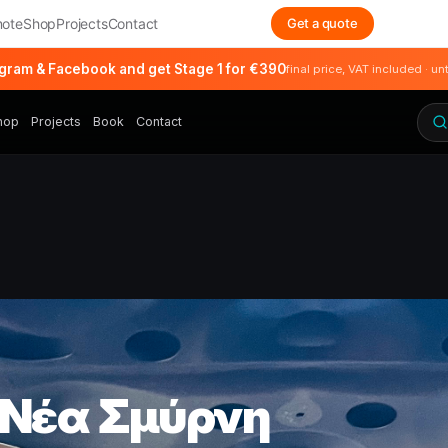
ote
Shop
Projects
Contact
Get a quote
agram & Facebook and get Stage 1 for €390
final price, VAT included · un
hop
Projects
Book
Contact
 Νέα Σμύρνη