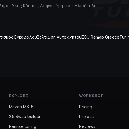
ληρο, Νέος Κόσμος, Δάφνη, Υμηττός, Ηλιούπολη
τισμός Εγκεφάλου
Βελτίωση Αυτοκινήτου
ECU Remap Greece
Tuni
EXPLORE
WORKSHOP
Mazda MX-5
Pricing
2.5 Swap builder
Projects
Remote tuning
Reviews