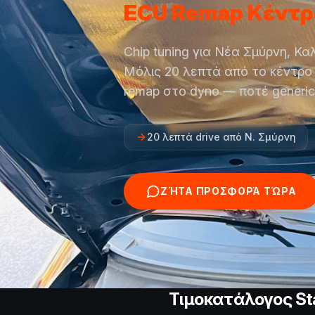
ECU Remap Κέντρ
Chip tuning για Νέα Σμύρνη, Κ
Μόλις 20 λεπτά από το κέντρο
remap στο dyno — ποτέ generic
20 λεπτά drive από Ν. Σμύρνη
ΖΉΤΑ ΠΡΟΣΦΟΡΆ ΤΏΡΑ
Τιμοκατάλογος St